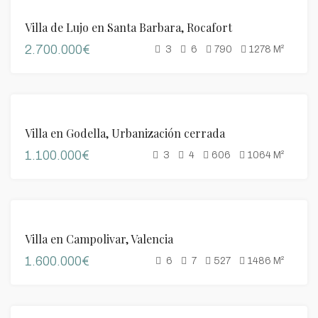
DESTACADO
VENTA
Villa de Lujo en Santa Barbara, Rocafort
2.700.000€
3
6
790
1278
M²
DESTACADO
VENTA
Villa en Godella, Urbanización cerrada
1.100.000€
3
4
606
1064
M²
DESTACADO
VENTA
Villa en Campolivar, Valencia
1.600.000€
6
7
527
1486
M²