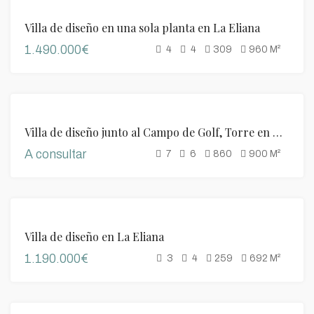
DESTACADO
VENTA
Villa de diseño en una sola planta en La Eliana
1.490.000€
4
4
309
960
M²
DESTACADO
VENTA
Villa de diseño junto al Campo de Golf, Torre en Conill
A consultar
7
6
860
900
M²
DESTACADO
VENTA
Villa de diseño en La Eliana
1.190.000€
3
4
259
692
M²