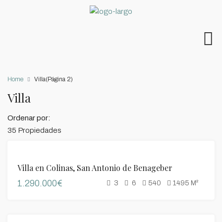
Home
Villa
(Página 2)
Villa
Ordenar por:
35 Propiedades
VENTA
Villa en Colinas, San Antonio de Benageber
1.290.000€
3
6
540
1495
M²