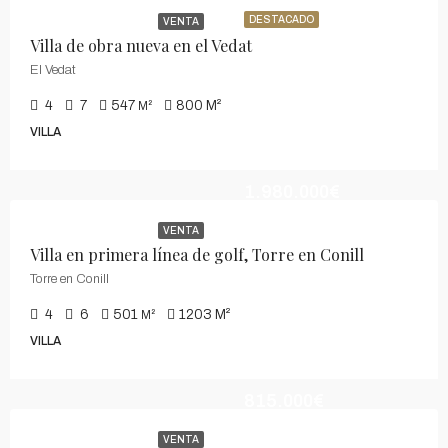
DESTACADO
VENTA
Villa de obra nueva en el Vedat
El Vedat
4
7
547
800
M²
M²
VILLA
1.980.000€
VENTA
Villa en primera línea de golf, Torre en Conill
Torre en Conill
4
6
501
1203
M²
M²
VILLA
815.000€
VENTA