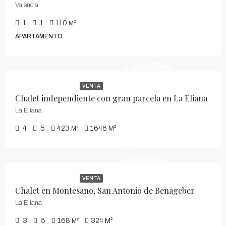
Valencia
1
1
110
M²
APARTAMENTO
1.150.000€
VENTA
Chalet independiente con gran parcela en La Eliana
La Eliana
4
5
423
1646
M²
M²
A
consultar
VENTA
Chalet en Montesano, San Antonio de Benageber
La Eliana
3
5
168
324
M²
M²