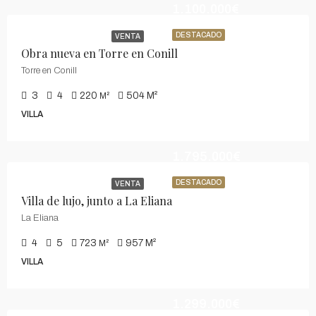
1.100.000€
DESTACADO
VENTA
Obra nueva en Torre en Conill
Torre en Conill
3
4
220
504
M²
M²
VILLA
1.795.000€
DESTACADO
VENTA
Villa de lujo, junto a La Eliana
La Eliana
4
5
723
957
M²
M²
VILLA
1.299.000€