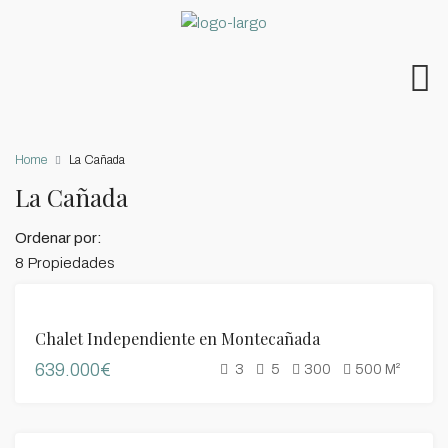
Home
La Cañada
La Cañada
Ordenar por:
8 Propiedades
VENTA
Chalet Independiente en Montecañada
639.000€
3
5
300
500
M²