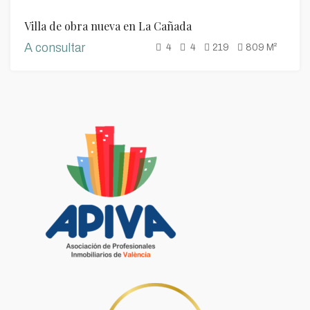
VENTA
Villa de obra nueva en La Cañada
LUJO
A consultar
4
4
219
809
M²