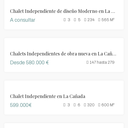
DESTACADO
VENTA
Chalet Independiente de diseño Moderno en La Cañada
A consultar
3
5
234
565
M²
DESTACADO
VENTA
Chalets Independientes de obra nueva en La Cañada, Valencia
Desde 580.000 €
147 hasta 279
VENTA
Chalet Independiente en La Cañada
599.000€
3
6
320
600
M²