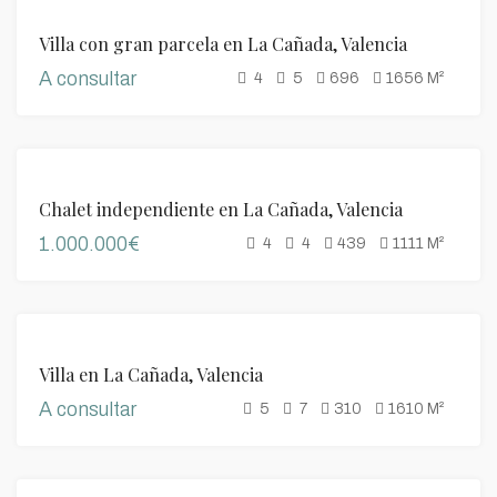
VENTA
Villa con gran parcela en La Cañada, Valencia
A consultar
4
5
696
1656
M²
VENTA
Chalet independiente en La Cañada, Valencia
1.000.000€
4
4
439
1111
M²
DESTACADO
VENTA
Villa en La Cañada, Valencia
A consultar
5
7
310
1610
M²