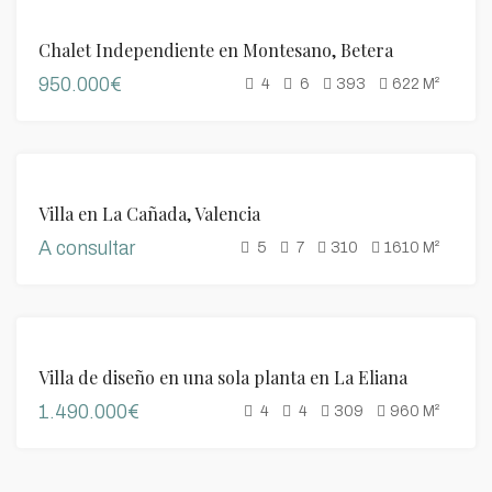
DESTACADO
VENTA
Chalet Independiente en Montesano, Betera
950.000€
4
6
393
622
M²
DESTACADO
VENTA
Villa en La Cañada, Valencia
A consultar
5
7
310
1610
M²
DESTACADO
VENTA
Villa de diseño en una sola planta en La Eliana
1.490.000€
4
4
309
960
M²