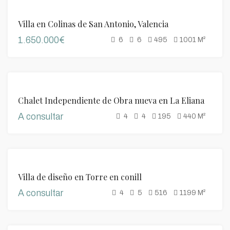
DESTACADO
VENTA
Villa en Colinas de San Antonio, Valencia
1.650.000€
6
6
495
1001
M²
DESTACADO
VENTA
Chalet Independiente de Obra nueva en La Eliana
A consultar
4
4
195
440
M²
DESTACADO
VENTA
Villa de diseño en Torre en conill
A consultar
4
5
516
1199
M²