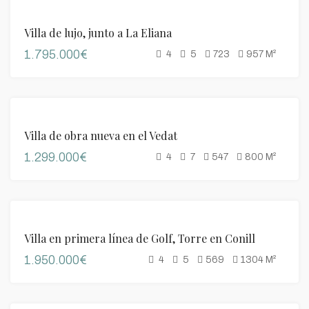
DESTACADO
VENTA
Villa de lujo, junto a La Eliana
1.795.000€
4
5
723
957
M²
DESTACADO
VENTA
Villa de obra nueva en el Vedat
1.299.000€
4
7
547
800
M²
DESTACADO
VENTA
Villa en primera línea de Golf, Torre en Conill
1.950.000€
4
5
569
1304
M²