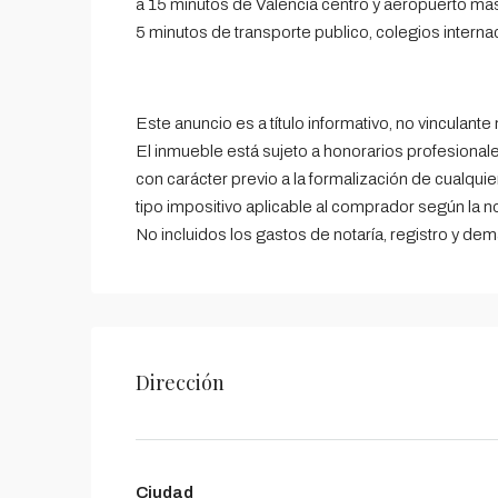
a 15 minutos de Valencia centro y aeropuerto ma
5 minutos de transporte publico, colegios inter
Este anuncio es a título informativo, no vinculante
El inmueble está sujeto a honorarios profesiona
con carácter previo a la formalización de cualquie
tipo impositivo aplicable al comprador según la n
No incluidos los gastos de notaría, registro y d
Dirección
Ciudad