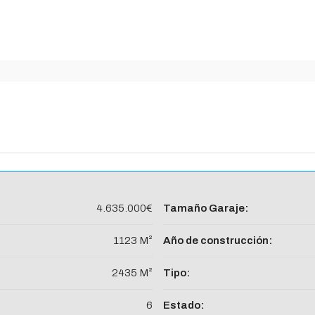
4.635.000€
Tamaño Garaje:
1123 M²
Año de construcción:
2435 M²
Tipo:
6
Estado: