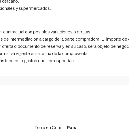
s cercano.
nacionales y supermercados.
 ni contractual con posibles variaciones o erratas.
les de intermediación a cargo de la parte compradora. El importe d
r oferta o documento de reserva y, en su caso, será objeto de negoci
ormativa vigente en la fecha de la compraventa.
emás tributos o gastos que correspondan.
Torre en Conill
País