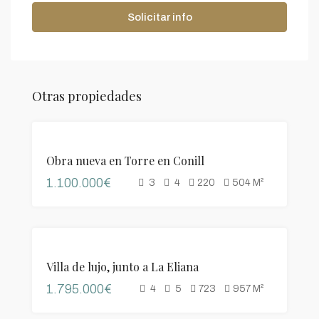
Solicitar info
Otras propiedades
DESTACADO
VENTA
Obra nueva en Torre en Conill
1.100.000€
3
4
220
504
M²
DESTACADO
VENTA
Villa de lujo, junto a La Eliana
1.795.000€
4
5
723
957
M²