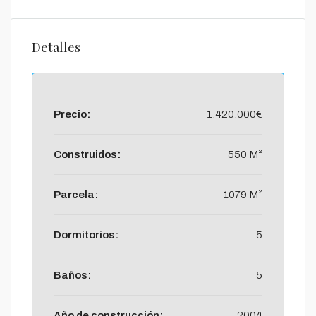
Detalles
Precio:
1.420.000€
Construidos:
550 M²
Parcela:
1079 M²
Dormitorios:
5
Baños:
5
Año de construcción:
2004