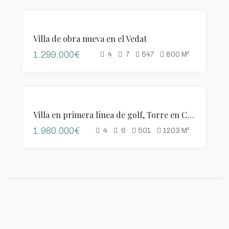
DESTACADO
VENTA
Villa de obra nueva en el Vedat
1.299.000€
4
7
547
800
M²
VENTA
Villa en primera línea de golf, Torre en Conill
1.980.000€
4
6
501
1203
M²