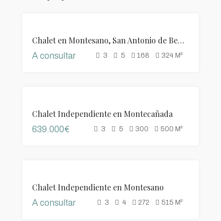
VENTA
Chalet en Montesano, San Antonio de Benageber
A consultar
3
5
168
324
M²
VENTA
Chalet Independiente en Montecañada
639.000€
3
5
300
500
M²
VENTA
Chalet Independiente en Montesano
A consultar
3
4
272
515
M²