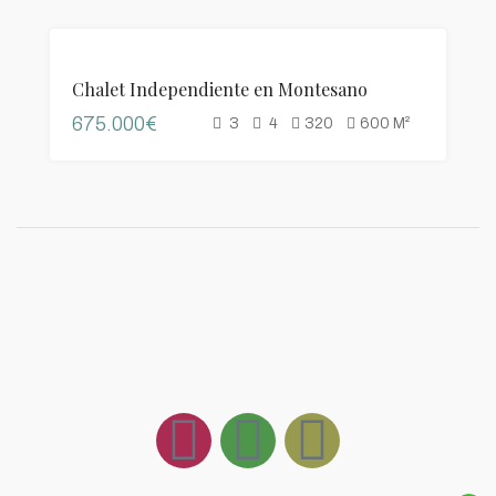
VENTA
Chalet Independiente en Montesano
675.000€
3
4
320
600
M²