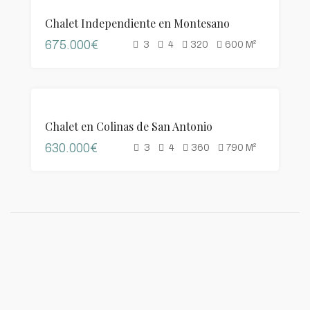
VENTA
Chalet Independiente en Montesano
675.000€
3
4
320
600
M²
VENTA
Chalet en Colinas de San Antonio
630.000€
3
4
360
790
M²