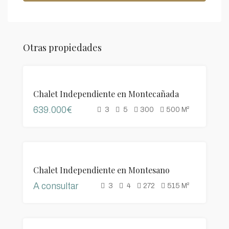
Otras propiedades
VENTA
Chalet Independiente en Montecañada
639.000€
3
5
300
500
M²
VENTA
Chalet Independiente en Montesano
A consultar
3
4
272
515
M²